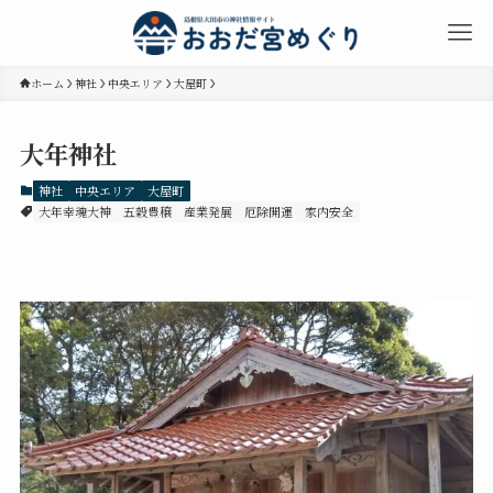
ホーム
神社
中央エリア
大屋町
大年神社
神社
中央エリア
大屋町
大年幸魂大神
五穀豊穣
産業発展
厄除開運
家内安全