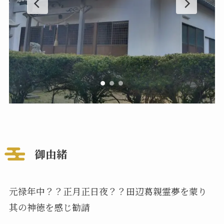
御由緒
元禄年中？？正月正日夜？？田辺葛親霊夢を蒙り
其の神徳を感じ勧請