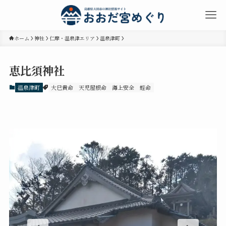
ホーム
神社
仁摩・温泉津エリア
温泉津町
恵比須神社
温泉津町
大巳貴命
天児屋根命
海上安全
蛭命